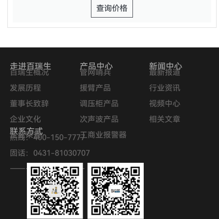
查询价格
走进百瑞生
产品中心
新闻中心
百瑞生概况
管网哨兵
最新报道
发展历程
援臂产品
行业资讯
董事长致辞
调压柜产品
视频中心
企业文化
次声波产品
相关文章
联系方式
企业荣誉
工商业报警器
热线：400-150-7777
固话：0431-81030707
—————————–