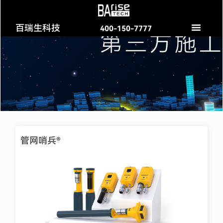
跳
过
百瑞生科技
400-150-7777
内
容
管网哨兵®