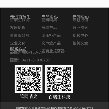
走进百瑞生
产品中心
新闻中心
百瑞生概况
管网哨兵
最新报道
发展历程
援臂产品
行业资讯
董事长致辞
调压柜产品
视频中心
企业文化
次声波产品
相关文章
联系方式
企业荣誉
工商业报警器
热线：400-150-7777
固话：0431-81030707
—————————–
版权所有 © 吉林省百瑞生科技发展有限公司 400-150-7777