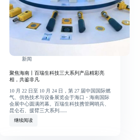
新闻
聚焦海南丨百瑞生科技三大系列产品精彩亮
相，共鉴非凡
10 月 22 日至 10 月 24 日，第 27 届中国国际燃
气、供热技术与设备展览会于海口・海南国际
会展中心圆满闭幕。百瑞生科技携管网哨兵、
昆仑石、援臂三大系列......
继续阅读